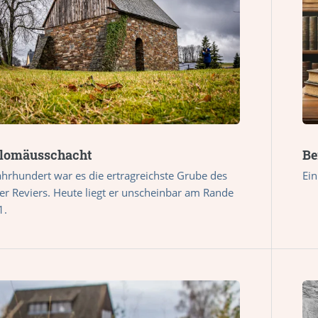
olomäusschacht
Be
ahrhundert war es die ertragreichste Grube des
Ei
er Reviers. Heute liegt er unscheinbar am Rande
1.