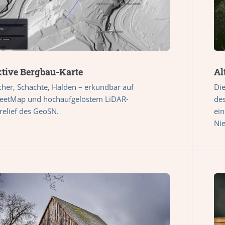
ktive Bergbau-Karte
Al
her, Schächte, Halden – erkundbar auf
Die
eetMap und hochaufgelöstem LiDAR-
des
relief des GeoSN.
ein
Ni