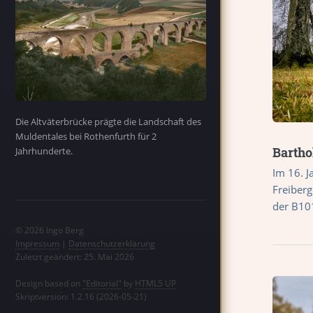
Die Altväterbrücke prägte die Landschaft des
Muldentales bei Rothenfurth für 2
Barth
Jahrhunderte.
Im 16. J
Freiberg
der B10
© 2026 Ingo Berg
Impressum
|
Datenschutzerklärung
Zuletzt geändert: 25. Mai 2026
Design based on
"Editorial"
by
HTML5 UP
Skriptversion: 1.2.16 (2026-05-21)