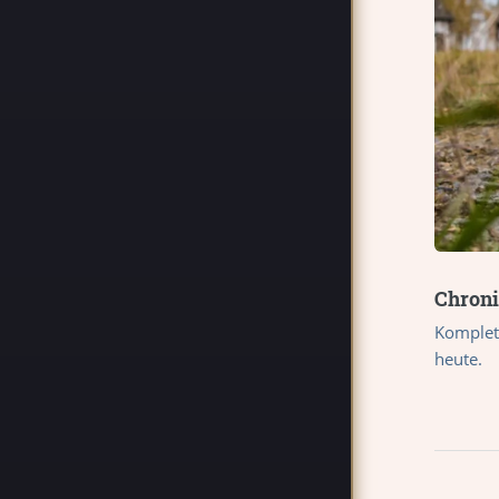
Chroni
Komplet
heute.