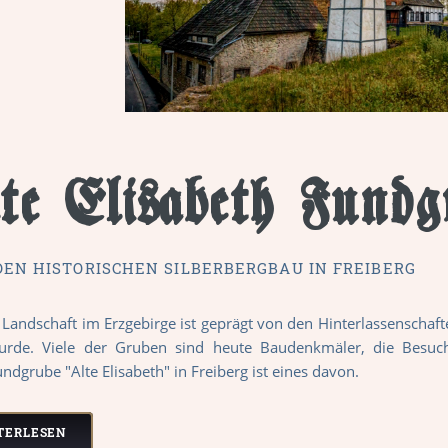
te Elisabeth
Fundg
DEN HISTORISCHEN SILBERBERGBAU IN FREIBERG
e Landschaft im Erzgebirge ist geprägt von den Hinterlassenschaf
urde. Viele der Gruben sind heute Baudenkmäler, die Besuch
ndgrube "Alte Elisabeth" in Freiberg ist eines davon.
TERLESEN