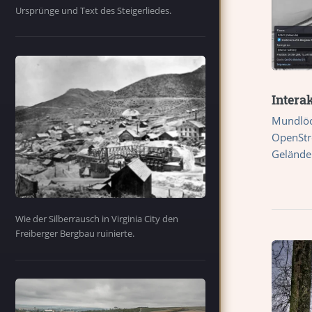
Ursprünge und Text des Steigerliedes.
Intera
Mundlöc
OpenStr
Gelände
Wie der Silberrausch in Virginia City den
Freiberger Bergbau ruinierte.