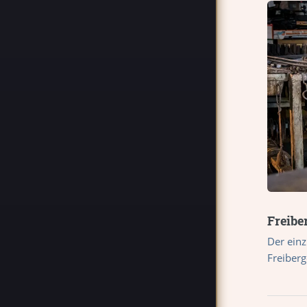
Freib
Der ein
Freiberg