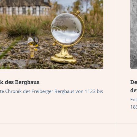
k des Bergbaus
De
de
te Chronik des Freiberger Bergbaus von 1123 bis
Fo
18