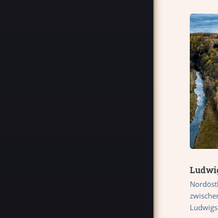
Ludwi
Nordöst
zwischen
Ludwigs