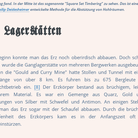
 fand. In der Mitte ist das sogenannte "Square Set Timbering" zu sehen. Das ist 
hilip Deidesheimer
entwickelte Methode für die Abstützung von Hohlräumen.
 Lagerstätten
eginn konnte man das Erz noch oberirdisch abbauen. Doch sc
d wurde die Ganglagerstätte von mehreren Bergwerken ausgebeu
ein die "Gould and Curry Mine" hatte Stollen und Tunnel mit e
länge von über 8 km. Es fuhren bis zu 675 Bergleute
ichtbetrieb ein.
[8]
Der Erzkörper bestand aus brüchigem, lei
arem Material. Es war ein Gemenge aus Quarz, Gold 
ungen von Silber mit Schwefel und Antimon. An einigen Stel
man das Erz sogar mit der Schaufel abbauen. Durch die brüch
ffenheit des Erzkörpers kam es in der Anfangszeit oft
instürzen.