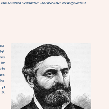
eine vom deutschen Auswanderer und Absolventen der Bergakademie
hon
tet.
iner
 im
cht
und
len
ige
 zu