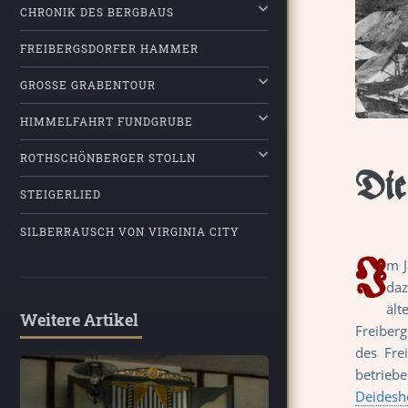
CHRONIK DES BERGBAUS
FREIBERGSDORFER HAMMER
GROSSE GRABENTOUR
HIMMELFAHRT FUNDGRUBE
ROTHSCHÖNBERGER STOLLN
Die
STEIGERLIED
SILBERRAUSCH VON VIRGINIA CITY
I
m 
daz
ält
Weitere Artikel
Freiberg
des Fre
betrieb
Deidesh