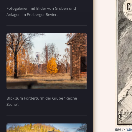
Fotogalerien mit Bilder von Gruben und
Anlagen im Freiberger Revier.
Blick zum Förderturm der Grube "Reiche
Zeche".
Bild 1:
"Mi