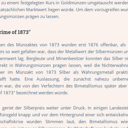
 zu einem festgelegten Kurs in Goldmünzen umgetauscht werden.
tatsächlichen Marktwert liegen würde. Um dem vorzugreifen wur
ungsmünzen prägen zu lassen.
rime of 1873"
gen des Münzaktes von 1873 wurden erst 1876 offenbar, als 
eis so weit gefallen war, dass der Metallwert der Silbermünzen u
ennwert lag. Bergleute und Minenbesitzer konnten das Silber n
rekt in Währungsmünzen prägen lassen, weil die Nichterwähn
ber im Münzakt von 1873 Silber als Währungsmetall prakti
afft hatte. Eine Auslassung, die zunächst nahezu unbeme
en war, die von den Verfechtern des Bimetallismus später aber
of 1873" bezeichnet werden würde.
geriet der Silberpreis weiter unter Druck. In einigen Landeste
ünzgeld knapp und vor dem Hintergrund einer sich entwickeln
tschaftskrise wurden Stimmen laut, den Bimetallismus wie