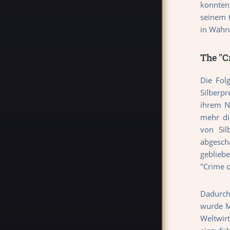
konnten
seinem 
in Währ
The "C
Die Fol
Silberpr
ihrem N
mehr di
von Sil
abgesch
geblieb
"Crime 
Dadurch 
wurde M
Weltwir