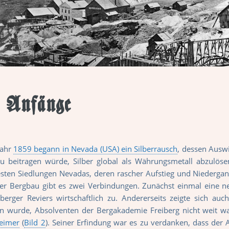
 Anfänge
Jahr
1859 begann in Nevada (USA) ein Silberrausch
, dessen Ausw
u beitragen würde, Silber global als Währungsmetall abzulösen
esten Siedlungen Nevadas, deren rascher Aufstieg und Niederga
er Bergbau gibt es zwei Verbindungen. Zunächst einmal eine neg
iberger Reviers wirtschaftlich zu. Andererseits zeigte sich a
en wurde, Absolventen der Bergakademie Freiberg nicht weit w
eimer
(
Bild 2
). Seiner Erfindung war es zu verdanken, dass de