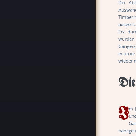
Der Abb
Auswand
Timberi
ausgeri
Erz dur
wurden
Gangerz
enorme 
wieder m
Die
I
m J
und
Gan
nahegele