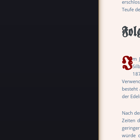
erschlo
Teufe de
Fol
I
m J
Sil
18
Verwend
besteht
der Edel
Nach dem
Zeiten 
geringer
würde d