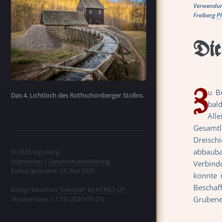
Verwendung
Freiberg
P
Die
Z
u B
Das 4. Lichtloch des Rothschönberger Stollns.
bal
All
Gesamt
Dreisch
abbaub
© 2026 Ingo Berg
Impressum
|
Datenschutzerklärung
Verbind
Zuletzt geändert: 23. Mai 2026
konnte 
Bescha
Design based on
"Editorial"
by
HTML5 UP
Grubene
Skriptversion: 1.2.16 (2026-05-21)