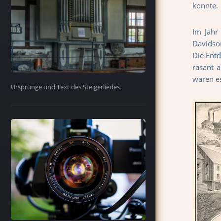
konnte.
Im Jahr
Davidson
Die Entd
rasant 
waren e
Ursprünge und Text des Steigerliedes.