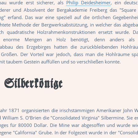
au wurde erst sicherer, als
Philip Deidesheimer
, ein deuts
erer und Absolvent der Bergakademie Freiberg das "Square 
ng" erfand. Das war eine speziell auf die örtlichen Gegebenhe
chtete Methode der Bergwerksabstützung, in welcher das abgeb
ch quadratische Holzrahmenkonstruktionen ersetzt wurde. Da
 enorme Mengen an Holz benötigt, denn anders als
abbau des Erzgebirges hatten die zurückbleibenden Hohlrä
Größen. Der Vorteil war jedoch, dass man die Hohlräume spä
it taubem Gestein auffüllen und so verschließen konnte.
 Silberkönige
ahr 1871 organisierten die irischstämmigen Amerikaner John W
 William S. O'Brien die "Consolidated Virginia" Silbermine. Si
ges für 80000 Dollar. Die Mine war abgesoffen und wurde wi
gene "California" Grube. In der Folgezeit wurde in der "Consolid