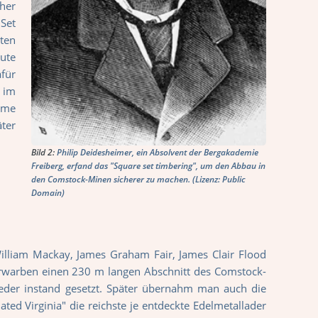
cher
Set
iten
aute
für
 im
ume
ter
Bild 2:
Philip Deidesheimer, ein Absolvent der Bergakademie
Freiberg, erfand das "Square set timbering", um den Abbau in
den Comstock-Minen sicherer zu machen. (Lizenz: Public
Domain)
illiam Mackay, James Graham Fair, James Clair Flood
e erwarben einen 230 m langen Abschnitt des Comstock-
eder instand gesetzt. Später übernahm man auch die
ated Virginia" die reichste je entdeckte Edelmetallader