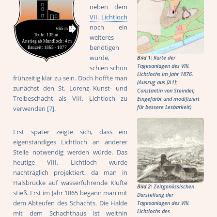
neben dem
VII. Lichtloch
noch ein
weiteres
benötigen
würde,
Bild 1:
Karte der
Tagesanlagen des VIII.
schien schon
Lichtlochs im Jahr 1876.
frühzeitig klar zu sein. Doch hoffte man
(Auszug aus [A1];
zunächst den St. Lorenz Kunst- und
Constantin von Steindel;
Treibeschacht als VIII. Lichtloch zu
Eingefärbt und modifiziert
für bessere Lesbarkeit)
verwenden
[7]
.
Erst später zeigte sich, dass ein
eigenständiges Lichtloch an anderer
Stelle notwendig werden würde. Das
heutige VIII. Lichtloch wurde
nachträglich projektiert, da man in
Halsbrücke auf wasserführende Klüfte
Bild 2:
Zeitgenössischen
stieß. Erst im Jahr 1865 begann man mit
Darstellung der
dem Abteufen des Schachts. Die Halde
Tagesanlagen des VIII.
Lichtlochs des
mit dem Schachthaus ist weithin