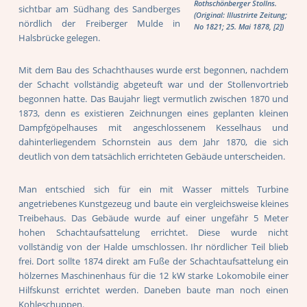
Rothschönberger Stollns.
sichtbar am Südhang des Sandberges
(Original: Illustrirte Zeitung;
nördlich der Freiberger Mulde in
No 1821; 25. Mai 1878, [2])
Halsbrücke gelegen.
Mit dem Bau des Schachthauses wurde erst begonnen, nachdem
der Schacht vollständig abgeteuft war und der Stollenvortrieb
begonnen hatte. Das Baujahr liegt vermutlich zwischen 1870 und
1873, denn es existieren Zeichnungen eines geplanten kleinen
Dampfgöpelhauses mit angeschlossenem Kesselhaus und
dahinterliegendem Schornstein aus dem Jahr 1870, die sich
deutlich von dem tatsächlich errichteten Gebäude unterscheiden.
Man entschied sich für ein mit Wasser mittels Turbine
angetriebenes Kunstgezeug und baute ein vergleichsweise kleines
Treibehaus. Das Gebäude wurde auf einer ungefähr 5 Meter
hohen Schachtaufsattelung errichtet. Diese wurde nicht
vollständig von der Halde umschlossen. Ihr nördlicher Teil blieb
frei. Dort sollte 1874 direkt am Fuße der Schachtaufsattelung ein
hölzernes Maschinenhaus für die 12 kW starke Lokomobile einer
Hilfskunst errichtet werden. Daneben baute man noch einen
Kohleschuppen.