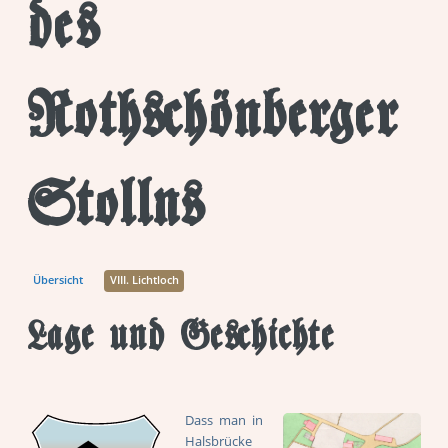
des
Rothschönberger
Stollns
Übersicht
VIII. Lichtloch
Lage und Geschichte
Dass man in
Halsbrücke