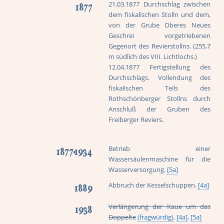
21.03.1877 Durchschlag zwischen
1877
dem fiskalischen Stolln und dem,
von der Grube Oberes Neues
Geschrei vorgetriebenen
Gegenort des Revierstollns. (255,7
m südlich des VIII. Lichtlochs.)
12.04.1877 Fertigstellung des
Durchschlags. Vollendung des
fiskalischen Teils des
Rothschönberger Stollns durch
Anschluß der Gruben des
Freiberger Reviers.
Betrieb einer
1877-1934
Wassersäulenmaschine für die
Wasserversorgung.
[5a]
Abbruch der Kesselschuppen.
[4a]
1889
Verlängerung der Kaue um das
1938
Doppelte
(fragwürdig)
.
[4a]
,
[5a]