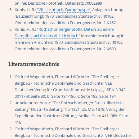
online; Deutsche Fotothek; Datensatz 70002989
Kunis, H. R.:
"VIII. Lichtloch, Dampfhaspel"
Anlagszeichnung
(Bauzeichnung); 1870; Sächsisches Staatsarchiv, 40102
Oberdirektion der staatlichen Erzbergwerke, Nr. 2-K1621
Kunis, H. R.:
"Rothschönberger Stolln, Details zu einem
Dampfhaspel für das VIII. Lichtloch"
Maschinenzeichnung in
mehreren Ansichten; 1870; Sächsisches Staatsarchiv, 40102
Oberdirektion der staatlichen Erzbergwerke, Nr. 2-K680
Literaturverzeichnis
Ottfried Wagenbreth, Eberhard Wächtler: "Der Freiberger
Bergbau - Technische Denkmale und Geschichte" VEB
Deutscher Verlag für Grundstoffindustrie Leipzig; ISBN 3-342-
00117-8; Seite 30; b: Seite 184-186, c: Seite 188; Seite 194
unbekannter Autor: "Der Rothschönberger Stolln. Illustrirte
Zeitung" Illustrirte Zeitung; No 1821; 25. Mai 1878; Verlag der
Expedition der Illustrirten Zeitung; Artikel: Seite 411; Bild: Seite
416
Ottfried Wagenbreth, Eberhard Wächtler: "Der Freiberger
Bergbau - Technische Denkmale und Geschichte" VEB Deutsche