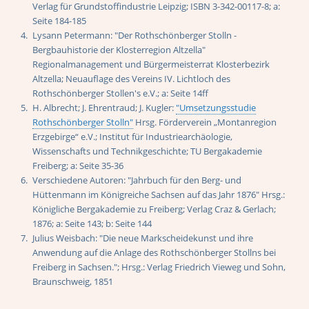
Verlag für Grundstoffindustrie Leipzig; ISBN 3-342-00117-8; a:
Seite 184-185
Lysann Petermann: "Der Rothschönberger Stolln -
Bergbauhistorie der Klosterregion Altzella"
Regionalmanagement und Bürgermeisterrat Klosterbezirk
Altzella; Neuauflage des Vereins IV. Lichtloch des
Rothschönberger Stollen's e.V.; a: Seite 14ff
H. Albrecht; J. Ehrentraud; J. Kugler:
"Umsetzungsstudie
Rothschönberger Stolln"
Hrsg. Förderverein „Montanregion
Erzgebirge“ e.V.; Institut für Industriearchäologie,
Wissenschafts und Technikgeschichte; TU Bergakademie
Freiberg; a: Seite 35-36
Verschiedene Autoren: "Jahrbuch für den Berg- und
Hüttenmann im Königreiche Sachsen auf das Jahr 1876" Hrsg.:
Königliche Bergakademie zu Freiberg; Verlag Craz & Gerlach;
1876; a: Seite 143; b: Seite 144
Julius Weisbach: "Die neue Markscheidekunst und ihre
Anwendung auf die Anlage des Rothschönberger Stollns bei
Freiberg in Sachsen."; Hrsg.: Verlag Friedrich Vieweg und Sohn,
Braunschweig, 1851