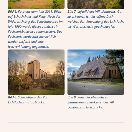
Bild 6:
Foto aus dem Jahr 2011. Blick
Bild 7:
Luftbild des VIII. Lichtlochs. Gut
auf Schachthaus und Kaue. Nach der
zu erkennen ist das offene Dach
Widererichtung des Schachthauses im
welches der Verwendung des Lichtlochs
Jahr 1990 wurde dieses zunächst in
als Wetterschacht geschuldet ist.
Fachwerkbauweise rekonstruiert. Das
Fachwerk wurde zwischenzeitlich
wieder entfernt und eine
Holzverkleidung angebracht.
Bild 8:
Schachthaus des VIII.
Bild 9:
Kaue der ehemaligen
Lichtloches in Halsbrücke.
Zimmermannswerkstatt des VIII.
Lichtlochs in Halsbrücke.