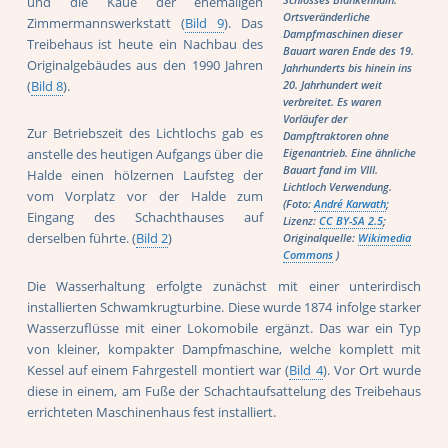
und die Kaue der ehemaligen
Schlosses Blankenhain.
Ortsveränderliche
Zimmermannswerkstatt (
Bild 9
). Das
Dampfmaschinen dieser
Treibehaus ist heute ein Nachbau des
Bauart waren Ende des 19.
Originalgebäudes aus den 1990 Jahren
Jahrhunderts bis hinein ins
(
Bild 8
).
20. Jahrhundert weit
verbreitet. Es waren
Vorläufer der
Zur Betriebszeit des Lichtlochs gab es
Dampftraktoren ohne
anstelle des heutigen Aufgangs über die
Eigenantrieb. Eine ähnliche
Bauart fand im VIII.
Halde einen hölzernen Laufsteg der
Lichtloch Verwendung.
vom Vorplatz vor der Halde zum
(Foto:
André Karwath
;
Eingang des Schachthauses auf
Lizenz:
CC BY-SA 2.5
;
derselben führte. (
Bild 2
)
Originalquelle:
Wikimedia
Commons
)
Die Wasserhaltung erfolgte zunächst mit einer unterirdisch
installierten Schwamkrugturbine. Diese wurde 1874 infolge starker
Wasserzuflüsse mit einer Lokomobile ergänzt. Das war ein Typ
von kleiner, kompakter Dampfmaschine, welche komplett mit
Kessel auf einem Fahrgestell montiert war (
Bild 4
). Vor Ort wurde
diese in einem, am Fuße der Schachtaufsattelung des Treibehaus
errichteten Maschinenhaus fest installiert.