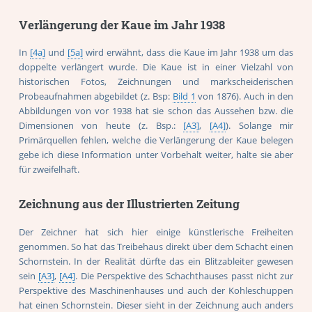
Verlängerung der Kaue im Jahr 1938
In
[4a]
und
[5a]
wird erwähnt, dass die Kaue im Jahr 1938 um das
doppelte verlängert wurde. Die Kaue ist in einer Vielzahl von
historischen Fotos, Zeichnungen und markscheiderischen
Probeaufnahmen abgebildet (z. Bsp:
Bild 1
von 1876). Auch in den
Abbildungen von vor 1938 hat sie schon das Aussehen bzw. die
Dimensionen von heute (z. Bsp.:
[A3]
,
[A4]
). Solange mir
Primärquellen fehlen, welche die Verlängerung der Kaue belegen
gebe ich diese Information unter Vorbehalt weiter, halte sie aber
für zweifelhaft.
Zeichnung aus der Illustrierten Zeitung
Der Zeichner hat sich hier einige künstlerische Freiheiten
genommen. So hat das Treibehaus direkt über dem Schacht einen
Schornstein. In der Realität dürfte das ein Blitzableiter gewesen
sein
[A3]
,
[A4]
. Die Perspektive des Schachthauses passt nicht zur
Perspektive des Maschinenhauses und auch der Kohleschuppen
hat einen Schornstein. Dieser sieht in der Zeichnung auch anders