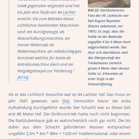
Isaak gegenüber angesetzt und hat
Bild 22:
Nachkoloriertes
bis jetzt eine Teufe von 44
Lachter
Foto des VII. Lichtlochs von
erreicht. Die zum Betriebe dieses
Karl August Reymann
Lichtloches bestimmten Maschinen
(Datum unbekannt, vor
sind: ein Kunstgezeuge, als
1901). Es zeigt, dass die
Halde an der Radstube
Wasserhaltungsmaschine, ein
ungefähr 4 bis 6 Meter hoch
Harzer Wettersatz als
aufgeschüttet wurde. Das
Wettermaschine, ein mittelschlägiges
lässt sich abschätzen, weil
Kunstrad welches für beide als
das Obergeschoß des
Treibehauses ziemlich
Antriebsmaschine dient und ein
genau 4 Meter über dessen
Vorgelegehaspel zur Förderung."
Sohle ist. Erkennbar an
[A11a]
einer Stufe in der
Holzvertäfelung.
Als er das Lichtloch besuchte war es 44 Lachter tief. Das muss im
Jahr 1847 gewesen sein
[9a]
. Vermutlich bevor die erste
Aufsattelung durchgeführt wurde. Der Schacht war zu dieser Zeit
erst 88 Meter tief. Der Stollnvortrieb hatte noch nicht begonnen.
Die Radstubenkaue gab es wahrscheinlich noch gar nicht. Die bis
dahin aus dem Schacht geförderten Massen entsprachen
ungefähr 2,5m * 6m * 88m = 1320 m³ Haldenmaterial, oder einem