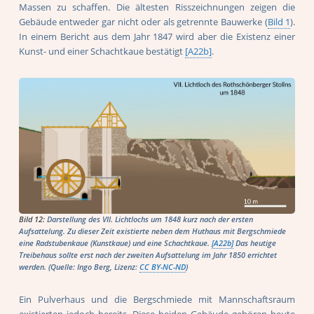
Massen zu schaffen. Die ältesten Risszeichnungen zeigen die
Gebäude entweder gar nicht oder als getrennte Bauwerke (
Bild 1
).
In einem Bericht aus dem Jahr 1847 wird aber die Existenz einer
Kunst- und einer Schachtkaue bestätigt
[A22b]
.
Bild 12:
Darstellung des VII. Lichtlochs um 1848 kurz nach der ersten
Aufsattelung. Zu dieser Zeit existierte neben dem Huthaus mit Bergschmiede
eine Radstubenkaue (Kunstkaue) und eine Schachtkaue.
[A22b]
Das heutige
Treibehaus sollte erst nach der zweiten Aufsattelung im Jahr 1850 errichtet
werden. (Quelle: Ingo Berg, Lizenz:
CC BY-NC-ND
)
Ein Pulverhaus und die Bergschmiede mit Mannschaftsraum
existierten jedoch bereits. Diese beiden Gebäude gehören heute