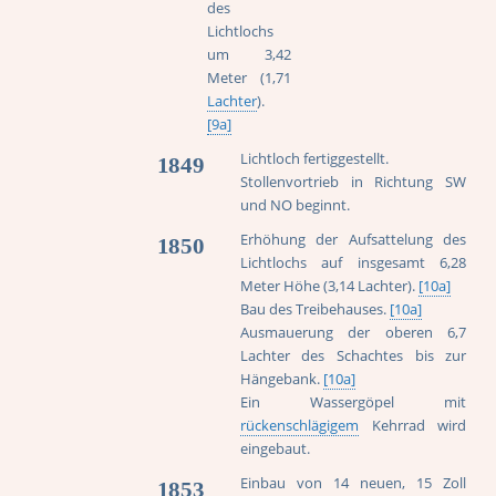
des
Lichtlochs
um 3,42
Meter (1,71
Lachter
).
[9a]
Lichtloch fertiggestellt.
1849
Stollenvortrieb in Richtung SW
und NO beginnt.
Erhöhung der Aufsattelung des
1850
Lichtlochs auf insgesamt 6,28
Meter Höhe (3,14 Lachter).
[10a]
Bau des Treibehauses.
[10a]
Ausmauerung der oberen 6,7
Lachter des Schachtes bis zur
Hängebank.
[10a]
Ein Wassergöpel mit
rückenschlägigem
Kehrrad wird
eingebaut.
Einbau von 14 neuen, 15 Zoll
1853