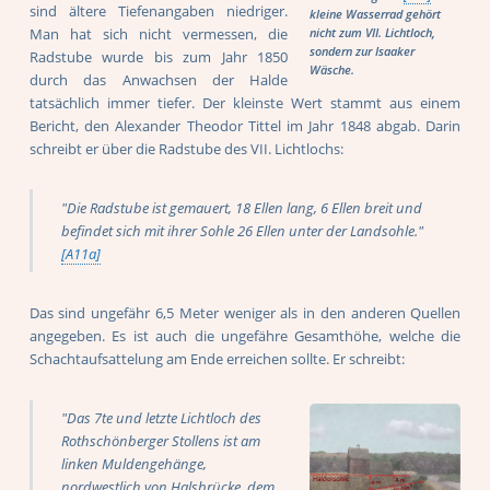
sind ältere Tiefenangaben niedriger.
kleine Wasserrad gehört
Man hat sich nicht vermessen, die
nicht zum VII. Lichtloch,
sondern zur Isaaker
Radstube wurde bis zum Jahr 1850
Wäsche.
durch das Anwachsen der Halde
tatsächlich immer tiefer. Der kleinste Wert stammt aus einem
Bericht, den Alexander Theodor Tittel im Jahr 1848 abgab. Darin
schreibt er über die Radstube des VII. Lichtlochs:
"Die Radstube ist gemauert, 18 Ellen lang, 6 Ellen breit und
befindet sich mit ihrer Sohle 26 Ellen unter der Landsohle."
[A11a]
Das sind ungefähr 6,5 Meter weniger als in den anderen Quellen
angegeben. Es ist auch die ungefähre Gesamthöhe, welche die
Schachtaufsattelung am Ende erreichen sollte. Er schreibt:
"Das 7te und letzte Lichtloch des
Rothschönberger Stollens ist am
linken Muldengehänge,
nordwestlich von Halsbrücke, dem