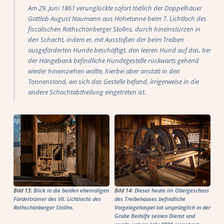
Am 29. Juni 1861 verunglückte sofort tödlich der Doppelhäuer
Gottlob August Naumann aus Hohetanne beim 7. Lichtloch des
fiscalischen Rothschönberger Stollns, durch hineinstürzen in
den Schacht, indem er, mit Ausstoßen der beim Treiben
ausgeförderten Hunde beschäftigt, den leeren Hund auf das, bei
der Hängebank befindliche Hundegestelle rückwärts gehend
wieder hineinziehen wollte, hierbei aber anstatt in den
Tonnenstand, wo sich das Gestelle befand, irrigerweise in die
andere Schachtabtheilung eingetreten ist.
Bild 13:
Blick in die beiden ehemaligen
Bild 14:
Dieser heute im Obergeschoss
Fördertrümer des VII. Lichtlochs des
des Treibehauses befindliche
Rothschönberger Stollns.
Vorgelegehaspel tat ursprünglich in der
Grube Beihilfe seinen Dienst und