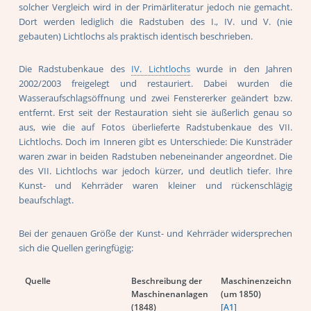
solcher Vergleich wird in der Primärliteratur jedoch nie gemacht.
Dort werden lediglich die Radstuben des I., IV. und V. (nie
gebauten) Lichtlochs als praktisch identisch beschrieben.
Die Radstubenkaue des
IV. Lichtlochs
wurde in den Jahren
2002/2003 freigelegt und restauriert. Dabei wurden die
Wasseraufschlagsöffnung und zwei Fenstererker geändert bzw.
entfernt. Erst seit der Restauration sieht sie äußerlich genau so
aus, wie die auf Fotos überlieferte Radstubenkaue des VII.
Lichtlochs. Doch im Inneren gibt es Unterschiede: Die Kunsträder
waren zwar in beiden Radstuben nebeneinander angeordnet. Die
des VII. Lichtlochs war jedoch kürzer, und deutlich tiefer. Ihre
Kunst- und Kehrräder waren kleiner und rückenschlägig
beaufschlagt.
Bei der genauen Größe der Kunst- und Kehrräder widersprechen
sich die Quellen geringfügig:
Quelle
Beschreibung der
Maschinenzeichnung
Maschinenanlagen
(um 1850)
(1848)
[A1]