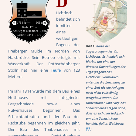
D
Lichtloch
befindet sich
inmitten
eines
weitläufigen
Bogens der
Bild 1:
Karte der
Freiberger Mulde im Norden von
Tagesanlagen des VII.
Lichtlochs. Es handelt sich
Halsbrücke. Sein Betrieb erfolgte mit
hierbei um eine der
Wasserkraft. Der Rothschönberger
ältesten Darstellungen der
Stolln hat hier eine
Teufe
von 123
Tagesgegend des
Metern.
Lichtlochs. Vermutlich
entstand die Zeichnung zu
einer Zeit als die Anlagen
Im Jahr 1844 wurde mit dem Bau eines
noch nicht vollständig
Huthauses mit integrierter
ausgebaut waren. Die
Dimensionen und Lage des
Bergschmiede sowie eines
Schachthauses legen nahe,
Pulverhauses begonnen. Das
dass es sich hier lediglich
Schachtabteufen und der Bau der
um eine Schachtkaue
Radstube begannen im gleichen Jahr.
handelt. (Julius Weisbach;
Der Bau des Treibehauses mit
[3]
)
angeschlossener Radstubenkaue