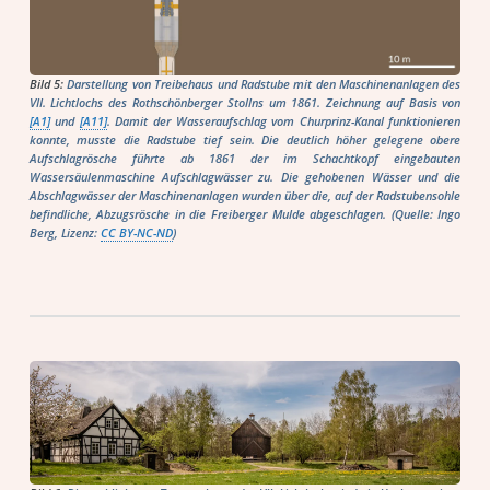
Bild 5:
Darstellung von Treibehaus und Radstube mit den Maschinenanlagen des
VII. Lichtlochs des Rothschönberger Stollns um 1861. Zeichnung auf Basis von
[A1]
und
[A11]
. Damit der Wasseraufschlag vom Churprinz-Kanal funktionieren
konnte, musste die Radstube tief sein. Die deutlich höher gelegene obere
Aufschlagrösche führte ab 1861 der im Schachtkopf eingebauten
Wassersäulenmaschine Aufschlagwässer zu. Die gehobenen Wässer und die
Abschlagwässer der Maschinenanlagen wurden über die, auf der Radstubensohle
befindliche, Abzugsrösche in die Freiberger Mulde abgeschlagen. (Quelle: Ingo
Berg, Lizenz:
CC BY-NC-ND
)