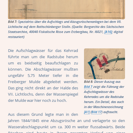
Bild 7:
Spezialriss über die Aufschlags und Abzugsröschenanlagen bei dem VII.
Lichtloche auf dem Rothschönberger Stolln. (Quelle: Bergarchiv des Sächsischen
Staatsarchivs, 40040 Fiskalische Risse zum Erzbergbau, Nr. I6021,
[A16]
; digital
restauriert)
Die Aufschlagwässer für das Kehrrad
führte man um die Radstube herum
um es beidseitig beaufschlagen zu
können. Die Abschlagwässer mußten
ungefähr 5,75 Meter tiefer in die
Freiberger Mulde abgeleitet werden.
Bild 8:
Dieser Auszug aus
Bild 7
zeigt die Führung der
Das ging nicht direkt an der Halde des
Aufschlagwässer des
VII. Lichtlochs, denn der Wasserspiegel
Kehrrades um die Radstube
der Mulde war hier noch zu hoch.
herum. Ein Detail, das auch
in der Maschinenzeichnung
[A1]
(
Bild 17
) auftaucht.
Aus diesem Grund legte man in den
Jahren 1844/1845 eine Abzugsrösche an und verlagerte so den
Wasserabschlagspunkt um ca. 300 m weiter flussabwärts. Beide