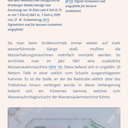
und dem Mundloch der Abzugsrösche
[A12]
; Digital restauriert und
(Freiberger Mulde) beträgt laut
eingefärbt für bessere
Zeichnung nur 10 Ellen und 4 Zoll (5,75
Lesbarkeit)
m mit 1 Elle=0,5661 m, 1 Zoll=2,3599
cm). (F. W. Schwamkrug;
[A1]
;
Digitalisiert und für bessere Lesbarkeit
eingefärbt)
Da man beim Stollenvortrieb immer wieder auf stark
wasserführende Gänge stieß, mußten die
Wasserhaltungsmaschinen mehrfach verstärkt werden. So
errichtete man im Jahr 1861 eine zusätzliche
Wassersäulenmaschine (
Bild 18
). Diese befand sich in ungefähr 20
Metern Tiefe in einer seitlich vom Schacht ausgeschlagenen
Kammer. Es ist die Stelle, an der die Radstube seitlich über das
Treibehaus hinaus verlängert wurde. In dieser Verlängerung
befand sich ein hölzernes Gerinne, welches zum
Wasseraufschlagsschacht der Wassersäulenmaschine führte.