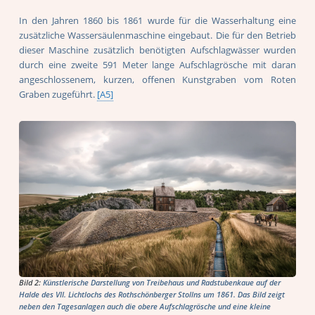
In den Jahren 1860 bis 1861 wurde für die Wasserhaltung eine
zusätzliche Wassersäulenmaschine eingebaut. Die für den Betrieb
dieser Maschine zusätzlich benötigten Aufschlagwässer wurden
durch eine zweite 591 Meter lange Aufschlagrösche mit daran
angeschlossenem, kurzen, offenen Kunstgraben vom Roten
Graben zugeführt.
[A5]
Bild 2:
Künstlerische Darstellung von Treibehaus und Radstubenkaue auf der
Halde des VII. Lichtlochs des Rothschönberger Stollns um 1861. Das Bild zeigt
neben den Tagesanlagen auch die obere Aufschlagrösche und eine kleine