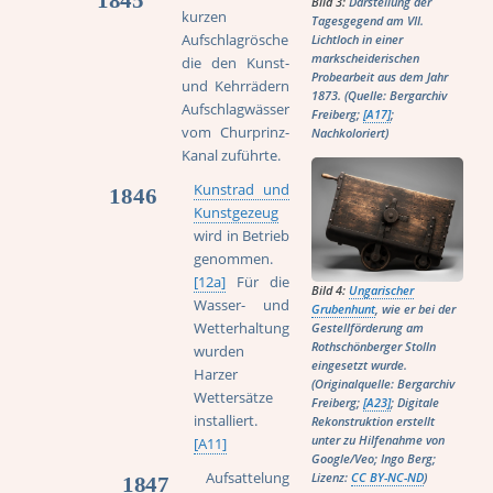
Bild 3:
Darstellung der
kurzen
Tagesgegend am VII.
Aufschlagrösche
Lichtloch in einer
markscheiderischen
die den Kunst-
Probearbeit aus dem Jahr
und Kehrrädern
1873. (Quelle: Bergarchiv
Aufschlagwässer
Freiberg;
[A17]
;
vom Churprinz-
Nachkoloriert)
Kanal zuführte.
Kunstrad und
1846
Kunstgezeug
wird in Betrieb
genommen.
[12a]
Für die
Bild 4:
Ungarischer
Wasser- und
Grubenhunt
, wie er bei der
Wetterhaltung
Gestellförderung am
Rothschönberger Stolln
wurden
eingesetzt wurde.
Harzer
(Originalquelle: Bergarchiv
Wettersätze
Freiberg;
[A23]
; Digitale
installiert.
Rekonstruktion erstellt
unter zu Hilfenahme von
[A11]
Google/Veo; Ingo Berg;
Aufsattelung
Lizenz:
CC BY-NC-ND
)
1847