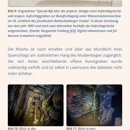
Bild 9:
Originaltitel "Special-Riß über die projectr. Anlage einer Aufschlagrösche
und respect. Aufschlaggraben zur Beaufschlagung einer Wassersäulenmaschine
im VII. Lichtloch des fiscalischen Rothschönberger Stollns" In dieser Zeichnung
aus dem Jahr 1860 sind auch zwei alternative Verläufe der Aufschlagrösche
eingezeichnet. (Quelle: Bergarchiv Freiberg
[A9]
; Digital rekonstruiert und für
bessere Lesbarkeit eingefärbt)
Die Rösche ist noch erhalten und über das Mundloch ihres
Querschlags am südöstlichen Hang des Muldenbogen zugänglich.
Der sich daran anschließende offene Kunstgraben wurde
vollständig verfüllt und ist selbst in Laserscans des Gebietes nicht
mehr sichtbar.
Bild 10:
Blick in den
Bild 11:
Blick in vom