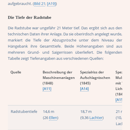
aufgebraucht. (
Bild 21
;
[A19]
)
Die Tiefe der Radstube
Die Radstube war ungefähr 21 Meter tief. Das ergibt sich aus den
technischen Daten ihrer Anlage. Da sie oberirdisch angelegt wurde,
markiert die Tiefe der Abzugsrösche unter dem Niveau der
Hängebank ihre Gesamttiefe. Beide Höhenangaben sind aus
mehreren Grund- und Saigerrissen überliefert. Die folgenden
Tabelle zeigt Tiefenangaben aus verschiedenen Quellen:
Quelle
Beschreibung der
Spezialriss der
Spezialri
Maschinenanlagen
Aufschlagröschen
Mulden
(1848)
(1845)
mit VII.
[A11]
[A14]
Lichtloc
(1847-18
[A15]
Radstubentiefe
14,6 m
18,7 m
21 m
(26
Ellen
)
(9,36
Lachter
)
(10,5
Lachter)