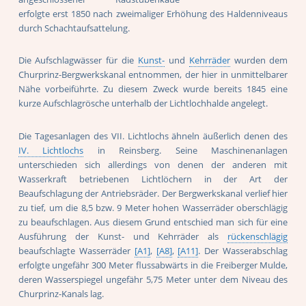
erfolgte erst 1850 nach zweimaliger Erhöhung des Haldenniveaus
durch Schachtaufsattelung.
Die Aufschlagwässer für die
Kunst-
und
Kehrräder
wurden dem
Churprinz-Bergwerkskanal entnommen, der hier in unmittelbarer
Nähe vorbeiführte. Zu diesem Zweck wurde bereits 1845 eine
kurze Aufschlagrösche unterhalb der Lichtlochhalde angelegt.
Die Tagesanlagen des VII. Lichtlochs ähneln äußerlich denen des
IV. Lichtlochs
in Reinsberg. Seine Maschinenanlagen
unterschieden sich allerdings von denen der anderen mit
Wasserkraft betriebenen Lichtlöchern in der Art der
Beaufschlagung der Antriebsräder. Der Bergwerkskanal verlief hier
zu tief, um die 8,5 bzw. 9 Meter hohen Wasserräder oberschlägig
zu beaufschlagen. Aus diesem Grund entschied man sich für eine
Ausführung der Kunst- und Kehrräder als
rückenschlägig
beaufschlagte Wasserräder
[A1]
,
[A8]
,
[A11]
. Der Wasserabschlag
erfolgte ungefähr 300 Meter flussabwärts in die Freiberger Mulde,
deren Wasserspiegel ungefähr 5,75 Meter unter dem Niveau des
Churprinz-Kanals lag.