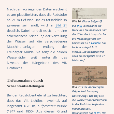
Nach den vorliegenden Daten erscheint
es am plausibelsten, dass die Radstube
ca. 21 m tief war. Das es tatsächlich so
Bild 20:
Dieser Saigerriß
gewesen sein muß, wird in
Bild 21
aus
[A9]
verzeichnet die
deutlich. Dabei handelt es sich um eine
Höhe des Treibehauses und
die Höhe der Abzugsrösche.
schematische Zeichnung der Verteilung
Die Höhendifferenz der
der Wässer auf die verschiedenen
beiden ist 10,5
Lachter
. Ein
Maschinenanlagen entlang der
Lachter entspricht 2
Freiberger Mulde. Sie zeigt die beiden
Metern. Die Radstube war
nach dieser Quelle also 21
Wasserräder weit unterhalb des
Meter tief.
Niveaus der Hängebank des VII.
Lichtlochs.
Tiefenzunahme durch
Schachtaufsattelungen
Bild 21:
Eine der wenigen
Originalzeichnungen,
Bei der Radstubentiefe ist zu beachten,
welche zeigt, wie tief sich
dass das VII. Lichtloch zweimal, auf
die Wasserräder tatsächlich
in der Radstube befunden
insgesamt 6,28 m, aufgesattelt wurde
haben müssen.
(1847 und 1850). Aus diesem Grund
Detailauszug aus
[A19]
. Das