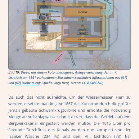
Bild 19:
Diese, mit einem Foto überlagerte, Anlagenzeichnung der im 7.
Lichtloch um 1861 vorhandenen Maschinen kombiniert Informationen aus
[A1]
und
[A7]
(
siehe auch
); (Quelle: Ingo Berg, Lizenz:
CC BY-NC-ND
)
Da auch das nicht ausreichte, um der Wassermassen Herr zu
werden, ersetzte man im Jahr 1867 das Kunstrad durch die größte
jemals gebaute Schwamkrugturbine und erhöhte die notwendig
Menge an Aufschlagwasser damit derart, dass der Betrieb auf dem
Bergwerkskanal eingestellt werden mußte. Die 1015 Liter pro
Sekunde Durchfluss des Kanals wurden nun komplett von der
Isaaker Wäsche (234 l/s) und dem VII. Lichtloch (781 l/s)