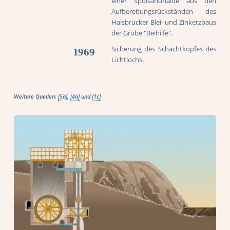
einer Spülsandhalde aus den
Aufbereitungsrückständen des
Halsbrücker Blei- und Zinkerzbaus
der Grube "Beihilfe".
Sicherung des Schachtkopfes des
1969
Lichtlochs.
Weitere Quellen:
[5a]
,
[4a]
und
[1c]