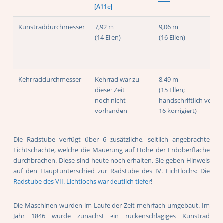
[A11e]
Kunstraddurchmesser
7,92 m
9,06 m
(14 Ellen)
(16 Ellen)
Kehrraddurchmesser
Kehrrad war zu
8,49 m
dieser Zeit
(15 Ellen;
noch nicht
handschriftlich von
vorhanden
16 korrigiert)
Die Radstube verfügt über 6 zusätzliche, seitlich angebrachte
Lichtschächte, welche die Mauerung auf Höhe der Erdoberfläche
durchbrachen. Diese sind heute noch erhalten. Sie geben Hinweis
auf den Hauptunterschied zur Radstube des IV. Lichtlochs: Die
Radstube des VII. Lichtlochs war deutlich tiefer
!
Die Maschinen wurden im Laufe der Zeit mehrfach umgebaut. Im
Jahr 1846 wurde zunächst ein rückenschlägiges Kunstrad